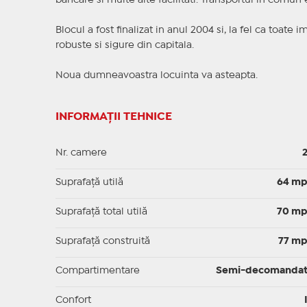
bancare si multe alte facilitati. Transportul in comun 
Blocul a fost finalizat in anul 2004 si, la fel ca toate
robuste si sigure din capitala.
Noua dumneavoastra locuinta va asteapta.
INFORMAȚII TEHNICE
Nr. camere
Suprafaţă utilă
64 m
Suprafaţă total utilă
70 m
Suprafaţă construită
77 m
Compartimentare
Semi-decomanda
Confort