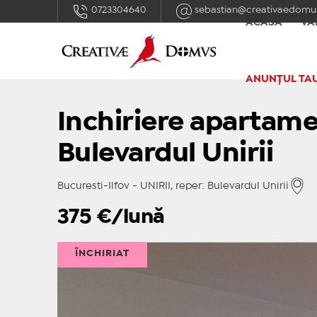
0723304640
sebastian@creativaedomus
ACASĂ
VÂ
ANUNȚUL TA
Inchiriere apartam
Bulevardul Unirii
Bucuresti-Ilfov - UNIRII, reper: Bulevardul Unirii
375
€/lună
ÎNCHIRIAT