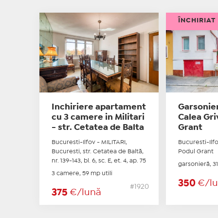
ÎNCHIRIAT
Inchiriere apartament
Garsonier
cu 3 camere in Militari
Calea Gri
- str. Cetatea de Balta
Grant
Bucuresti-Ilfov - MILITARI,
Bucuresti-Ilfo
Bucuresti, str. Cetatea de Baltă,
Podul Grant
nr. 139-143, bl. 6, sc. E, et. 4, ap. 75
garsonieră, 31
3 camere, 59 mp utili
350
€/l
#1920
375
€/lună