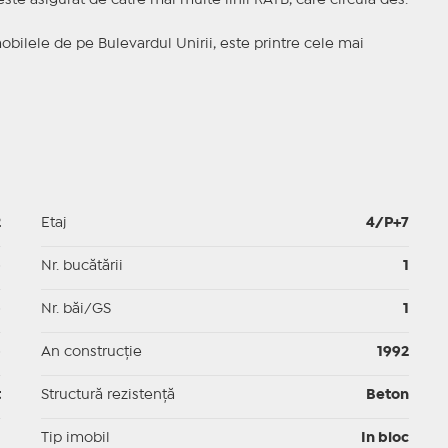
este asigurat de catre mai multe linii RATB, care circula des.
 imobilele de pe Bulevardul Unirii, este printre cele mai
2
Etaj
4/P+7
p
Nr. bucătării
1
p
Nr. băi/GS
1
p
An construcție
1992
t
Structură rezistență
Beton
I
Tip imobil
In bloc