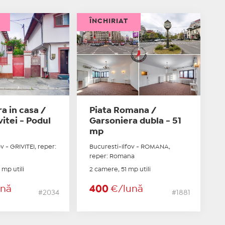
ÎNCHIRIAT
a in casa /
Piata Romana /
vitei - Podul
Garsoniera dubla - 51
mp
v - GRIVITEI, reper:
Bucuresti-Ilfov - ROMANA,
reper: Romana
 mp utili
2 camere, 51 mp utili
ună
400
€/lună
#2034
#1881