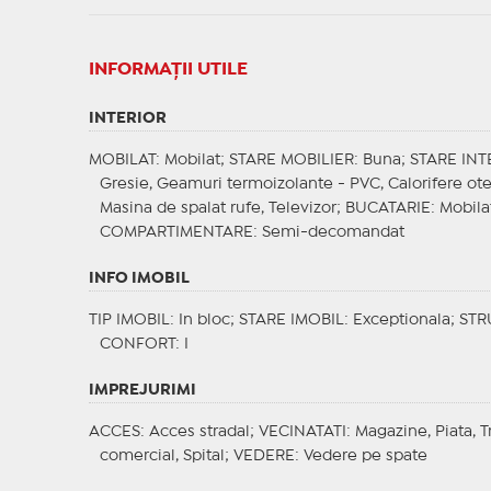
INFORMAŢII UTILE
INTERIOR
MOBILAT
: Mobilat;
STARE MOBILIER
: Buna;
STARE INT
Gresie, Geamuri termoizolante - PVC, Calorifere ote
Masina de spalat rufe, Televizor;
BUCATARIE
: Mobila
COMPARTIMENTARE
: Semi-decomandat
INFO IMOBIL
TIP IMOBIL
: In bloc;
STARE IMOBIL
: Exceptionala;
STR
CONFORT
: I
IMPREJURIMI
ACCES
: Acces stradal;
VECINATATI
: Magazine, Piata, 
comercial, Spital;
VEDERE
: Vedere pe spate