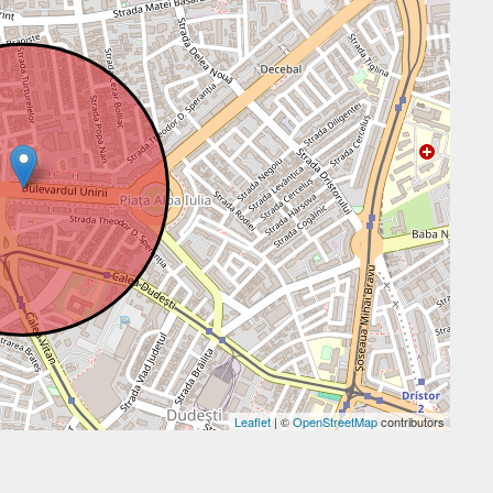
Leaflet
| ©
OpenStreetMap
contributors