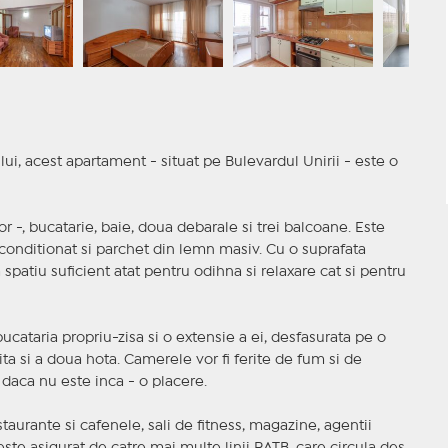
ui, acest apartament - situat pe Bulevardul Unirii - este o
 -, bucatarie, baie, doua debarale si trei balcoane. Este
 conditionat si parchet din lemn masiv. Cu o suprafata
 spatiu suficient atat pentru odihna si relaxare cat si pentru
ucataria propriu-zisa si o extensie a ei, desfasurata pe o
ita si a doua hota. Camerele vor fi ferite de fum si de
- daca nu este inca - o placere.
staurante si cafenele, sali de fitness, magazine, agentii