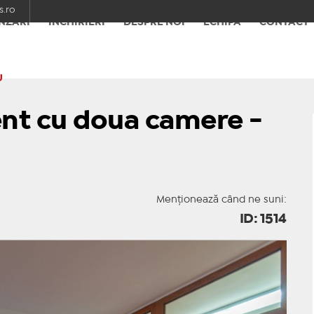
.ro
NZĂRI
ÎNCHIRIERI
DESPRE NOI
ECHIPA
CONTACT
U
ent cu doua camere -
Menționează când ne suni:
ID: 1514