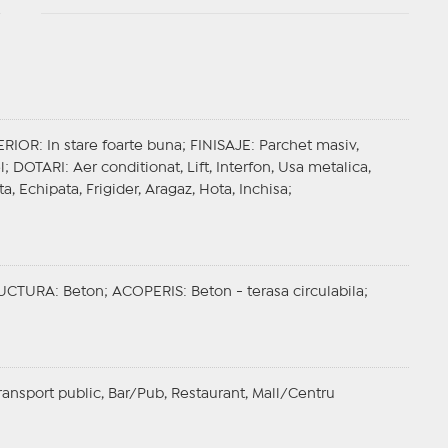
ERIOR
: In stare foarte buna;
FINISAJE
: Parchet masiv,
l;
DOTARI
: Aer conditionat, Lift, Interfon, Usa metalica,
ta, Echipata, Frigider, Aragaz, Hota, Inchisa;
UCTURA
: Beton;
ACOPERIS
: Beton - terasa circulabila;
Transport public, Bar/Pub, Restaurant, Mall/Centru