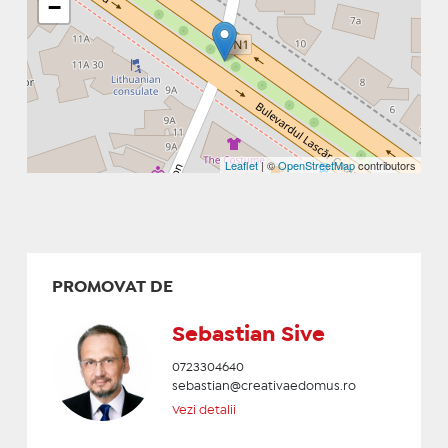
−
Leaflet
| ©
OpenStreetMap
contributors
PROMOVAT DE
Sebastian Sive
0723304640
sebastian@creativaedomus.ro
Vezi detalii