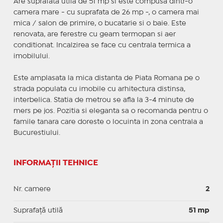
Are suprafata utila de 51 mp si este compusa dintr-o
camera mare - cu suprafata de 26 mp -, o camera mai
mica / salon de primire, o bucatarie si o baie. Este
renovata, are ferestre cu geam termopan si aer
conditionat. Incalzirea se face cu centrala termica a
imobilului.
Este amplasata la mica distanta de Piata Romana pe o
strada populata cu imobile cu arhitectura distinsa,
interbelica. Statia de metrou se afla la 3-4 minute de
mers pe jos. Pozitia si eleganta sa o recomanda pentru o
famile tanara care doreste o locuinta in zona centrala a
Bucurestiului.
INFORMAȚII TEHNICE
Nr. camere
2
Suprafaţă utilă
51 mp