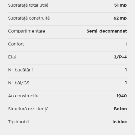
Suprafaţă total utilă
51 mp
Suprafaţă construită
62 mp
Compartimentare
Semi-decomandat
Confort
I
Etaj
3/P+4
Nr. bucătării
1
Nr. băi/GS
1
An construcție
1940
Structură rezistență
Beton
Tip imobil
In bloc