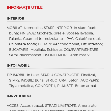
INFORMAŢII UTILE
INTERIOR
MOBILAT
: Nemobilat;
STARE INTERIOR
: In stare foarte
buna;
FINISAJE
: Mocheta, Gresie, Vopsea lavabila,
Faianta, Geamuri termoizolante - PVC, Calorifere otel,
Calorifere fonta;
DOTARI
: Aer conditionat, Lift, Interfon;
BUCATARIE
: Mobilata, Echipata;
COMPARTIMENTARE
:
Semi-decomandat;
USI INTERIOR
: Lemn masiv
INFO IMOBIL
TIP IMOBIL
: In bloc;
STADIU CONSTRUCTIE
: Finalizat;
STARE IMOBIL
: Buna;
STRUCTURA
: Beton;
ACOPERIS
:
Tigla metalica;
CONFORT
: I;
PLANSEE
: Beton armat
IMPREJURIMI
ACCES
: Acces stradal;
STRAZI LIMITROFE
: Amenajate,