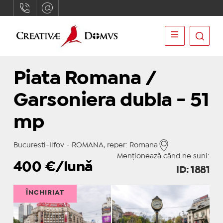
Piata Romana /
Garsoniera dubla - 51
mp
Bucuresti-Ilfov - ROMANA, reper: Romana
Menționează când ne suni:
400
€/lună
ID: 1881
ÎNCHIRIAT