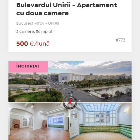
Bulevardul Unirii - Apartament
cu doua camere
Bucuresti-Ilfov - UNIRII
2 camere, 56 mp utili
#773
500
€/lună
ÎNCHIRIAT