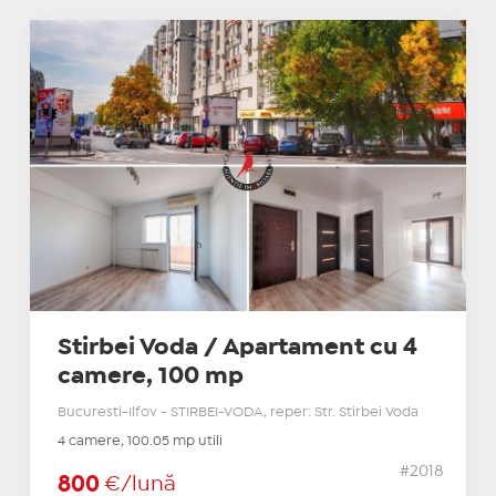
Stirbei Voda / Apartament cu 4
camere, 100 mp
Bucuresti-Ilfov - STIRBEI-VODA, reper: Str. Stirbei Voda
4 camere, 100.05 mp utili
#2018
800
€/lună