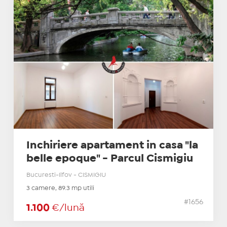
Inchiriere apartament in casa "la
belle epoque" - Parcul Cismigiu
Bucuresti-Ilfov - CISMIGIU
3 camere, 89.3 mp utili
#1656
1.100
€/lună