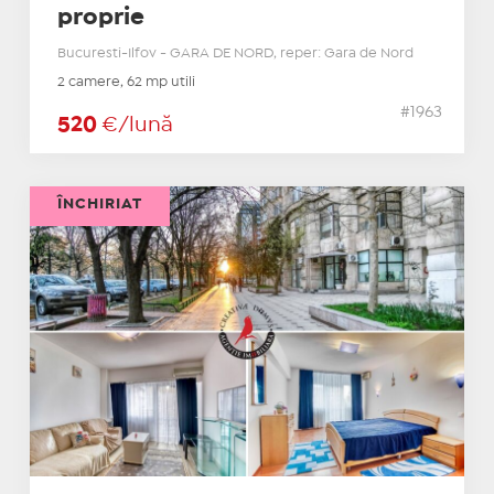
proprie
Bucuresti-Ilfov - GARA DE NORD, reper: Gara de Nord
2 camere, 62 mp utili
#1963
520
€/lună
ÎNCHIRIAT