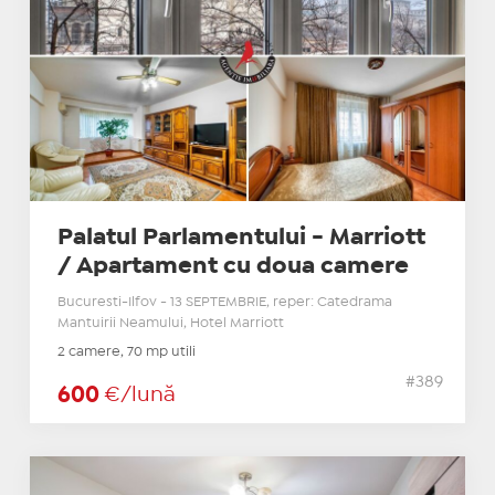
Palatul Parlamentului - Marriott
/ Apartament cu doua camere
Bucuresti-Ilfov - 13 SEPTEMBRIE, reper: Catedrama
Mantuirii Neamului, Hotel Marriott
2 camere, 70 mp utili
#389
600
€/lună