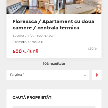
Floreasca / Apartament cu doua
camere / centrala termica
Bucuresti-Ilfov - FLOREASCA
2 camere, 42 mp utili
#2016
600
€/lună
103 rezultate
CAUTĂ PROPRIETĂȚI