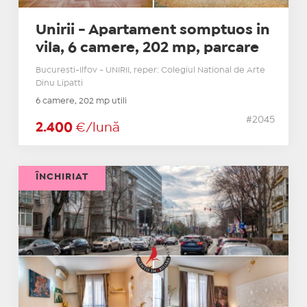
Unirii - Apartament somptuos in
vila, 6 camere, 202 mp, parcare
Bucuresti-Ilfov - UNIRII, reper: Colegiul National de Arte
Dinu Lipatti
6 camere, 202 mp utili
#2045
2.400
€/lună
ÎNCHIRIAT