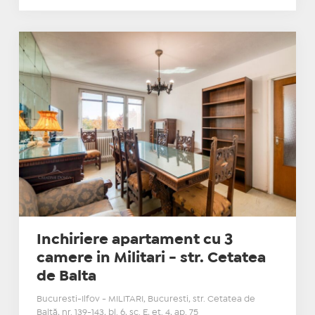
Inchiriere apartament cu 3
camere in Militari - str. Cetatea
de Balta
Bucuresti-Ilfov - MILITARI, Bucuresti, str. Cetatea de
Baltă, nr. 139-143, bl. 6, sc. E, et. 4, ap. 75