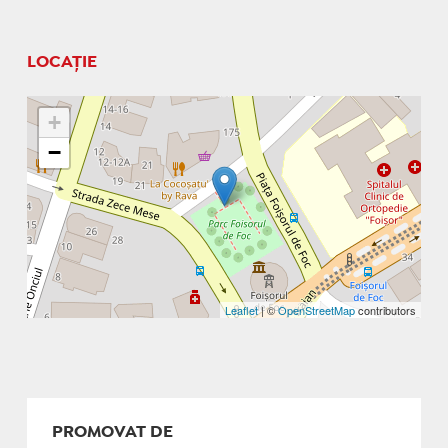
LOCAȚIE
+
−
Leaflet
| ©
OpenStreetMap
contributors
PROMOVAT DE