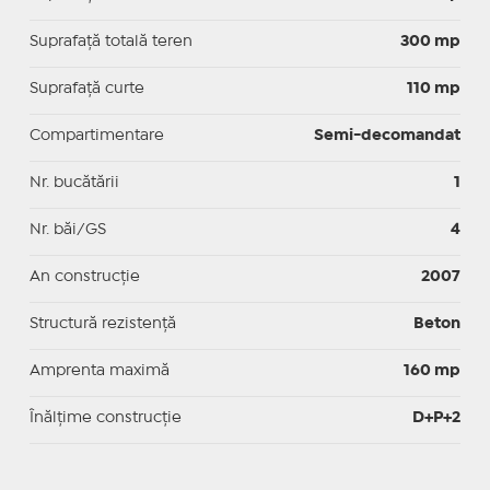
Suprafață totală teren
300 mp
Suprafaţă curte
110 mp
Compartimentare
Semi-decomandat
Nr. bucătării
1
Nr. băi/GS
4
An construcție
2007
Structură rezistență
Beton
Amprenta maximă
160 mp
Înălțime construcție
D+P+2