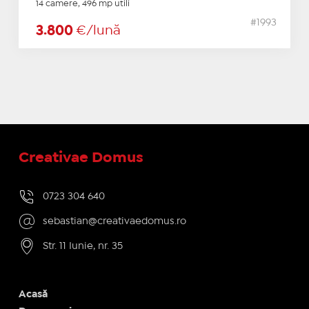
14 camere, 496 mp utili
#1993
3.800
€/lună
Creativae Domus
0723 304 640
sebastian@creativaedomus.ro
Str. 11 Iunie, nr. 35
Acasă