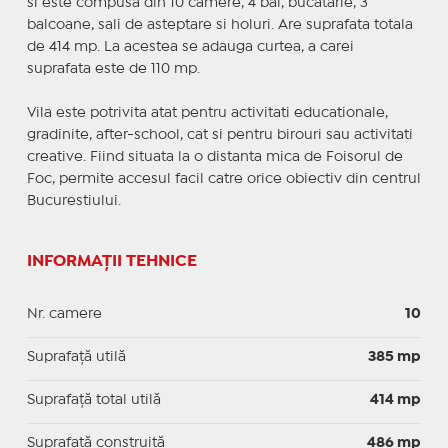
si este compusa din 10 camere, 4 bai, bucatarie, 3
balcoane, sali de asteptare si holuri. Are suprafata totala
de 414 mp. La acestea se adauga curtea, a carei
suprafata este de 110 mp.
Vila este potrivita atat pentru activitati educationale,
gradinite, after-school, cat si pentru birouri sau activitati
creative. Fiind situata la o distanta mica de Foisorul de
Foc, permite accesul facil catre orice obiectiv din centrul
Bucurestiului.
INFORMAȚII TEHNICE
Nr. camere
10
Suprafaţă utilă
385 mp
Suprafaţă total utilă
414 mp
Suprafaţă construită
486 mp