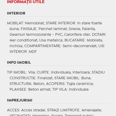
INFORMAŢII UTILE
INTERIOR
MOBILAT
: Nemobilat;
STARE INTERIOR
: In stare foarte
buna;
FINISAJE
: Parchet laminat, Gresie, Faianta,
Geamuri termoizolante - PVC, Calorifere otel;
DOTARI
:
Aer conditionat, Usa metalica;
BUCATARIE
: Mobilata,
Inchisa;
COMPARTIMENTARE
: Semi-decomandat;
USI
INTERIOR
: MDF
INFO IMOBIL
TIP IMOBIL
: Vila;
CURTE
: Individuala, Interioara;
STADIU
CONSTRUCTIE
: Finalizat;
STARE IMOBIL
: Buna;
STRUCTURA
: Beton;
ACOPERIS
: Tigla ceramica;
PLANSEE
: Beton armat;
TIP VILA
: Individuala
IMPREJURIMI
ACCES
: Acces stradal;
STRAZI LIMITROFE
: Amenajate;
VECINATATI
: Magazine, Scoala, Transport public;