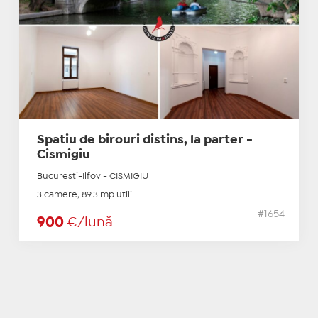
Spatiu de birouri distins, la parter -
Cismigiu
Bucuresti-Ilfov - CISMIGIU
3 camere, 89.3 mp utili
#1654
900
€/lună