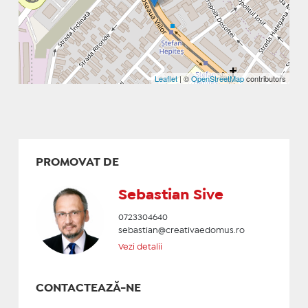
Leaflet
| ©
OpenStreetMap
contributors
PROMOVAT DE
Sebastian Sive
0723304640
sebastian@creativaedomus.ro
Vezi detalii
CONTACTEAZĂ-NE