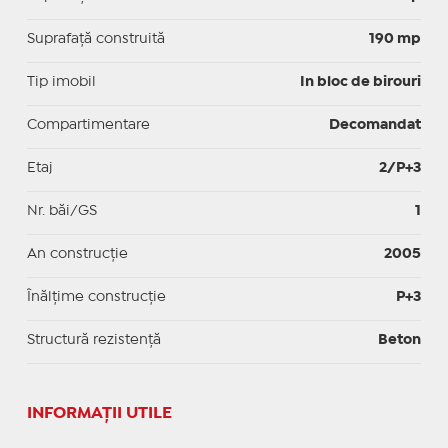
Suprafaţă construită
190 mp
Tip imobil
In bloc de birouri
Compartimentare
Decomandat
Etaj
2/P+3
Nr. băi/GS
1
An construcție
2005
Înălțime construcție
P+3
Structură rezistență
Beton
INFORMAŢII UTILE