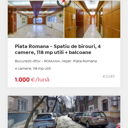
Piata Romana - Spatiu de birouri, 4
camere, 118 mp utili + balcoane
Bucuresti-Ilfov - ROMANA, reper: Piata Romana
4 camere, 118 mp utili
#2049
1.000
€/lună