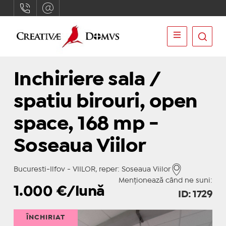
Inchiriere sala /
spatiu birouri, open
space, 168 mp -
Soseaua Viilor
Bucuresti-Ilfov - VIILOR, reper: Soseaua Viilor
Menționează când ne suni:
1.000
€/lună
ID: 1729
ÎNCHIRIAT