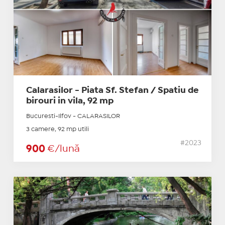
Calarasilor - Piata Sf. Stefan / Spatiu de
birouri in vila, 92 mp
Bucuresti-Ilfov - CALARASILOR
3 camere, 92 mp utili
#2023
900
€/lună