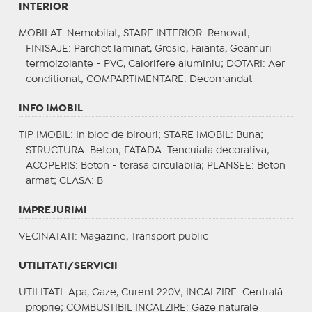
INTERIOR
MOBILAT
: Nemobilat;
STARE INTERIOR
: Renovat;
FINISAJE
: Parchet laminat, Gresie, Faianta, Geamuri
termoizolante - PVC, Calorifere aluminiu;
DOTARI
: Aer
conditionat;
COMPARTIMENTARE
: Decomandat
INFO IMOBIL
TIP IMOBIL
: In bloc de birouri;
STARE IMOBIL
: Buna;
STRUCTURA
: Beton;
FATADA
: Tencuiala decorativa;
ACOPERIS
: Beton - terasa circulabila;
PLANSEE
: Beton
armat;
CLASA
: B
IMPREJURIMI
VECINATATI
: Magazine, Transport public
UTILITATI/SERVICII
UTILITATI
: Apa, Gaze, Curent 220V;
INCALZIRE
: Centrală
proprie;
COMBUSTIBIL INCALZIRE
: Gaze naturale