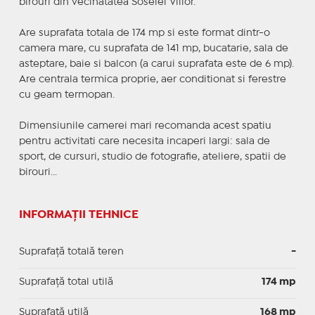
birouri din vecinatatea Soselei Viilor.
Are suprafata totala de 174 mp si este format dintr-o
camera mare, cu suprafata de 141 mp, bucatarie, sala de
asteptare, baie si balcon (a carui suprafata este de 6 mp).
Are centrala termica proprie, aer conditionat si ferestre
cu geam termopan.
Dimensiunile camerei mari recomanda acest spatiu
pentru activitati care necesita incaperi largi: sala de
sport, de cursuri, studio de fotografie, ateliere, spatii de
birouri...
INFORMAȚII TEHNICE
Suprafață totală teren
-
Suprafaţă total utilă
174 mp
Suprafaţă utilă
168 mp