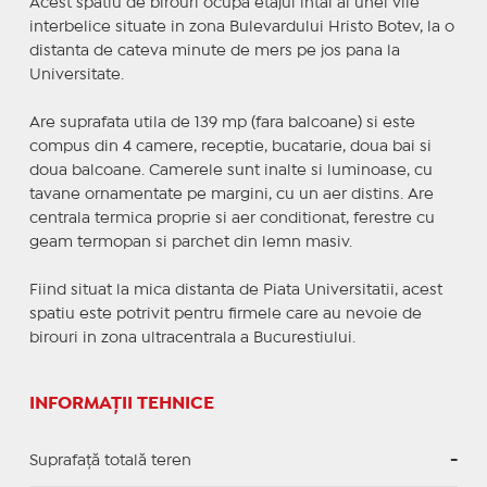
Acest spatiu de birouri ocupa etajul intai al unei vile
interbelice situate in zona Bulevardului Hristo Botev, la o
distanta de cateva minute de mers pe jos pana la
Universitate.
Are suprafata utila de 139 mp (fara balcoane) si este
compus din 4 camere, receptie, bucatarie, doua bai si
doua balcoane. Camerele sunt inalte si luminoase, cu
tavane ornamentate pe margini, cu un aer distins. Are
centrala termica proprie si aer conditionat, ferestre cu
geam termopan si parchet din lemn masiv.
Fiind situat la mica distanta de Piata Universitatii, acest
spatiu este potrivit pentru firmele care au nevoie de
birouri in zona ultracentrala a Bucurestiului.
INFORMAȚII TEHNICE
Suprafață totală teren
-