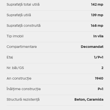
Suprafaţă total utilă
142 mp
Suprafaţă utilă
139 mp
Suprafaţă construită
168 mp
Tip imobil
In vila
Compartimentare
Decomandat
Etaj
1/P+1
Nr. băi/GS
2
An construcție
1940
Înălțime construcție
P+1
Structură rezistență
Beton, Caramida