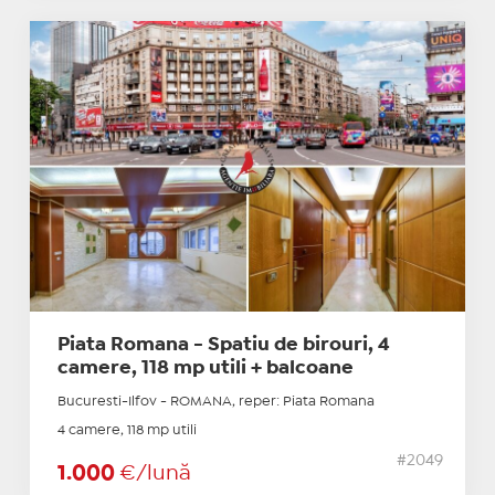
Piata Romana - Spatiu de birouri, 4
camere, 118 mp utili + balcoane
Bucuresti-Ilfov - ROMANA, reper: Piata Romana
4 camere, 118 mp utili
#2049
1.000
€/lună