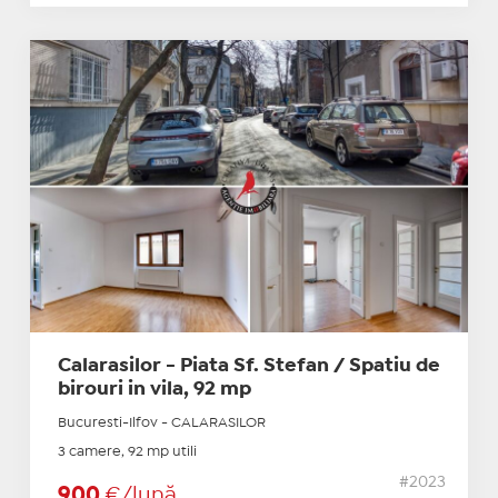
Calarasilor - Piata Sf. Stefan / Spatiu de
birouri in vila, 92 mp
Bucuresti-Ilfov - CALARASILOR
3 camere, 92 mp utili
#2023
900
€/lună