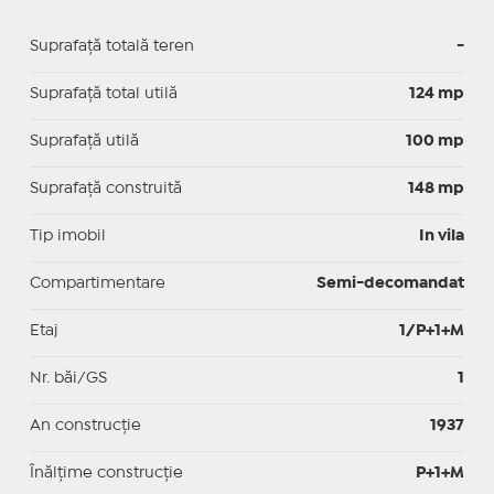
Suprafață totală teren
-
Suprafaţă total utilă
124 mp
Suprafaţă utilă
100 mp
Suprafaţă construită
148 mp
Tip imobil
In vila
Compartimentare
Semi-decomandat
Etaj
1/P+1+M
Nr. băi/GS
1
An construcție
1937
Înălțime construcție
P+1+M