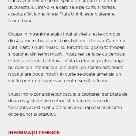
Daca aveti nevoie de un spatiu de birouri in centrul
Bucurestiului, intr-o vila care sa aiba curte si terasa,
acesta, aflat langa langa Piata Unirii, este o alegere
foarte buna.
Ocupa in intregime etajul intai al vilei si este compus
din 4 camere, bucatarie, baie, balcon si terasa. Camerele
sunt inalte si luminoase, cu ferestre cu geam termopan
si parchet din lemn masiv. Incalzirea se face cu centrala
termica proprie. La terasa, aflata la etaj, se poate ajunge
nu doar din interior, ci si din curte, pe scarile exterioare
(spatiul are doua intrari). In curte se poate amenaja un
spatiu pentru relaxare sau pentru servit cafeaua.
Situat intr-o zona binecunoscuta a capitalei, tranzitata de
doua magistrale de metrou si multe mijloace de
transport, acest spatiu ofera accesul rapid si facil catre
orice punct al orasului.
INFORMAȚII TEHNICE