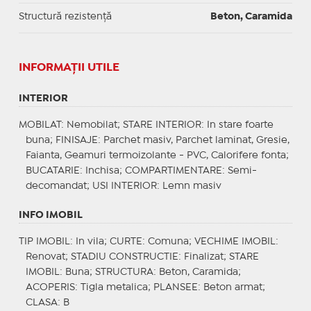
Structură rezistență
Beton, Caramida
INFORMAŢII UTILE
INTERIOR
MOBILAT
: Nemobilat;
STARE INTERIOR
: In stare foarte
buna;
FINISAJE
: Parchet masiv, Parchet laminat, Gresie,
Faianta, Geamuri termoizolante - PVC, Calorifere fonta;
BUCATARIE
: Inchisa;
COMPARTIMENTARE
: Semi-
decomandat;
USI INTERIOR
: Lemn masiv
INFO IMOBIL
TIP IMOBIL
: In vila;
CURTE
: Comuna;
VECHIME IMOBIL
:
Renovat;
STADIU CONSTRUCTIE
: Finalizat;
STARE
IMOBIL
: Buna;
STRUCTURA
: Beton, Caramida;
ACOPERIS
: Tigla metalica;
PLANSEE
: Beton armat;
CLASA
: B