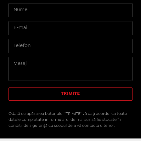
Odată cu apăsarea butonului "TRIMITE" vă daţi acordul ca toate
datele completate în formularul de mai sus să fie stocate în
condiţii de siguranţă cu scopul de a vă contacta ulterior.