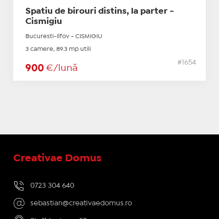
Spatiu de birouri distins, la parter -
Cismigiu
Bucuresti-Ilfov - CISMIGIU
3 camere, 89.3 mp utili
#1654
900
€/lună
Creativae Domus
0723 304 640
sebastian@creativaedomus.ro