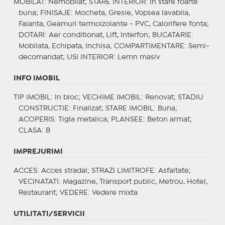
MOBILAT
: Nemobilat;
STARE INTERIOR
: In stare foarte
buna;
FINISAJE
: Mocheta, Gresie, Vopsea lavabila,
Faianta, Geamuri termoizolante - PVC, Calorifere fonta;
DOTARI
: Aer conditionat, Lift, Interfon;
BUCATARIE
:
Mobilata, Echipata, Inchisa;
COMPARTIMENTARE
: Semi-
decomandat;
USI INTERIOR
: Lemn masiv
INFO IMOBIL
TIP IMOBIL
: In bloc;
VECHIME IMOBIL
: Renovat;
STADIU
CONSTRUCTIE
: Finalizat;
STARE IMOBIL
: Buna;
ACOPERIS
: Tigla metalica;
PLANSEE
: Beton armat;
CLASA
: B
IMPREJURIMI
ACCES
: Acces stradal;
STRAZI LIMITROFE
: Asfaltate;
VECINATATI
: Magazine, Transport public, Metrou, Hotel,
Restaurant;
VEDERE
: Vedere mixta
UTILITATI/SERVICII