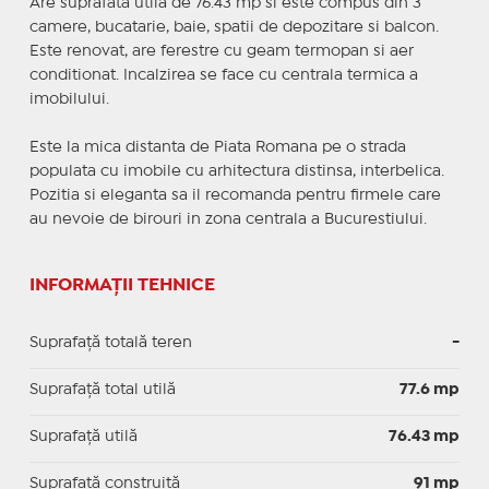
Are suprafata utila de 76.43 mp si este compus din 3
camere, bucatarie, baie, spatii de depozitare si balcon.
Este renovat, are ferestre cu geam termopan si aer
conditionat. Incalzirea se face cu centrala termica a
imobilului.
Este la mica distanta de Piata Romana pe o strada
populata cu imobile cu arhitectura distinsa, interbelica.
Pozitia si eleganta sa il recomanda pentru firmele care
au nevoie de birouri in zona centrala a Bucurestiului.
INFORMAȚII TEHNICE
Suprafață totală teren
-
Suprafaţă total utilă
77.6 mp
Suprafaţă utilă
76.43 mp
Suprafaţă construită
91 mp