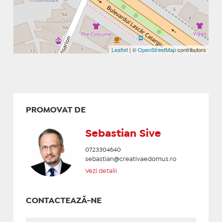
Leaflet
| ©
OpenStreetMap
contributors
PROMOVAT DE
Sebastian Sive
0723304640
sebastian@creativaedomus.ro
Vezi detalii
CONTACTEAZĂ-NE