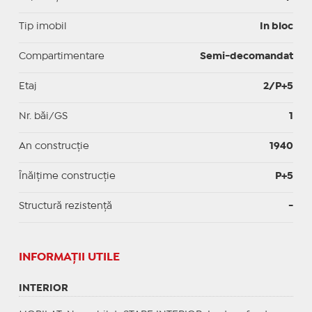
Tip imobil
In bloc
Compartimentare
Semi-decomandat
Etaj
2/P+5
Nr. băi/GS
1
An construcție
1940
Înălțime construcție
P+5
Structură rezistență
-
INFORMAŢII UTILE
INTERIOR