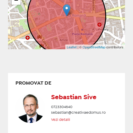
−
Leaflet
| ©
OpenStreetMap
contributors
PROMOVAT DE
Sebastian Sive
0723304640
sebastian@creativaedomus.ro
Vezi detalii