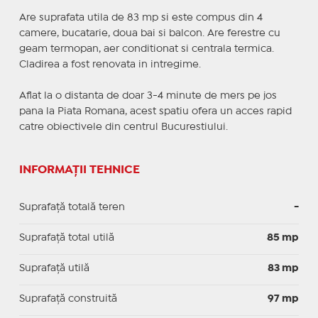
Are suprafata utila de 83 mp si este compus din 4
camere, bucatarie, doua bai si balcon. Are ferestre cu
geam termopan, aer conditionat si centrala termica.
Cladirea a fost renovata in intregime.
Aflat la o distanta de doar 3-4 minute de mers pe jos
pana la Piata Romana, acest spatiu ofera un acces rapid
catre obiectivele din centrul Bucurestiului.
INFORMAȚII TEHNICE
Suprafață totală teren
-
Suprafaţă total utilă
85 mp
Suprafaţă utilă
83 mp
Suprafaţă construită
97 mp