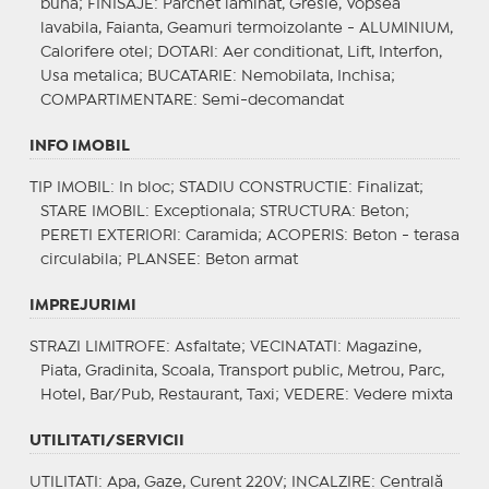
buna;
FINISAJE
: Parchet laminat, Gresie, Vopsea
lavabila, Faianta, Geamuri termoizolante - ALUMINIUM,
Calorifere otel;
DOTARI
: Aer conditionat, Lift, Interfon,
Usa metalica;
BUCATARIE
: Nemobilata, Inchisa;
COMPARTIMENTARE
: Semi-decomandat
INFO IMOBIL
TIP IMOBIL
: In bloc;
STADIU CONSTRUCTIE
: Finalizat;
STARE IMOBIL
: Exceptionala;
STRUCTURA
: Beton;
PERETI EXTERIORI
: Caramida;
ACOPERIS
: Beton - terasa
circulabila;
PLANSEE
: Beton armat
IMPREJURIMI
STRAZI LIMITROFE
: Asfaltate;
VECINATATI
: Magazine,
Piata, Gradinita, Scoala, Transport public, Metrou, Parc,
Hotel, Bar/Pub, Restaurant, Taxi;
VEDERE
: Vedere mixta
UTILITATI/SERVICII
UTILITATI
: Apa, Gaze, Curent 220V;
INCALZIRE
: Centrală