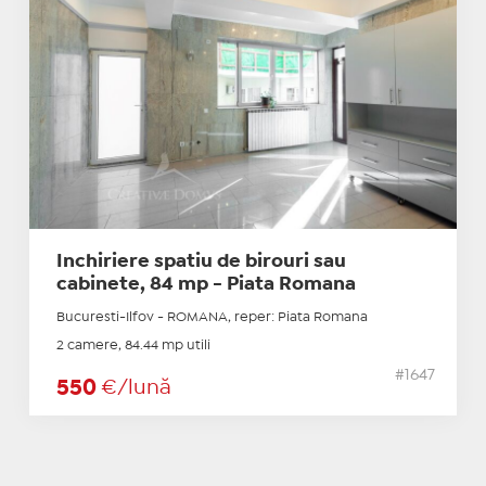
Inchiriere spatiu de birouri sau
cabinete, 84 mp - Piata Romana
Bucuresti-Ilfov - ROMANA, reper: Piata Romana
2 camere, 84.44 mp utili
#1647
550
€/lună