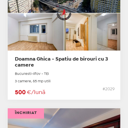
Doamna Ghica - Spatiu de birouri cu 3
camere
Bucuresti-Ilfov - TEI
3 camere, 65 mp utili
#2029
500
€/lună
ÎNCHIRIAT