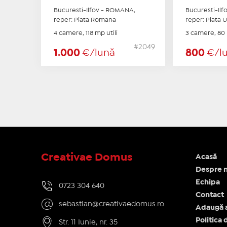
Bucuresti-Ilfov - ROMANA,
Bucuresti-Ilf
reper: Piata Romana
reper: Piata U
4 camere, 118 mp utili
3 camere, 80 
#2049
1.000
€/lună
800
€/l
Creativae Domus
Acasă
Despre n
Echipa
0723 304 640
Contact
sebastian@creativaedomus.ro
Adaugă 
Politica 
Str. 11 Iunie, nr. 35