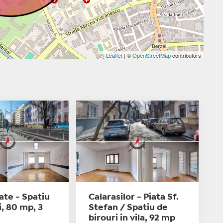
Leaflet
| ©
OpenStreetMap
contributors
ate - Spatiu
Calarasilor - Piata Sf.
i, 80 mp, 3
Stefan / Spatiu de
birouri in vila, 92 mp