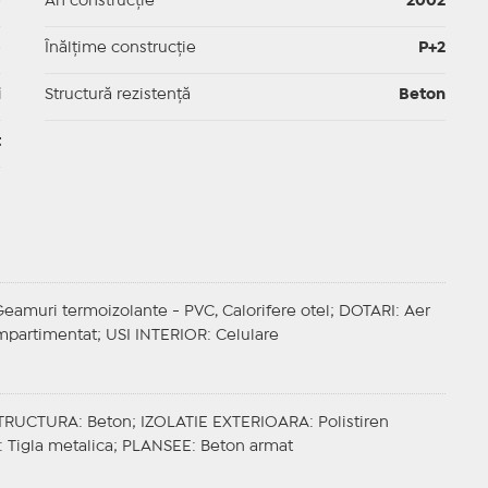
p
An construcție
2002
p
Înălțime construcție
P+2
i
Structură rezistență
Beton
t
Geamuri termoizolante - PVC, Calorifere otel;
DOTARI
: Aer
mpartimentat;
USI INTERIOR
: Celulare
TRUCTURA
: Beton;
IZOLATIE EXTERIOARA
: Polistiren
: Tigla metalica;
PLANSEE
: Beton armat