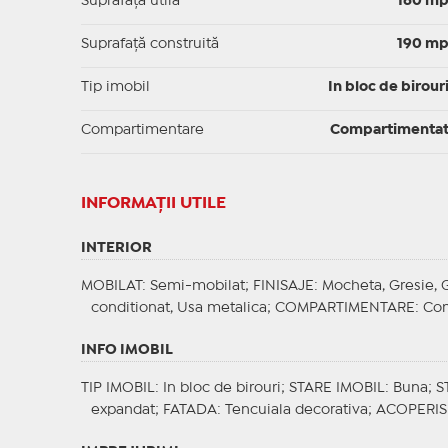
Suprafaţă utilă
160 m
Suprafaţă construită
190 m
Tip imobil
In bloc de birour
Compartimentare
Compartimenta
INFORMAŢII UTILE
INTERIOR
MOBILAT
: Semi-mobilat;
FINISAJE
: Mocheta, Gresie, 
conditionat, Usa metalica;
COMPARTIMENTARE
: Co
INFO IMOBIL
TIP IMOBIL
: In bloc de birouri;
STARE IMOBIL
: Buna;
S
expandat;
FATADA
: Tencuiala decorativa;
ACOPERIS