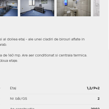
al doilea etaj - ale unei cladiri de birouri aflate in
rab.
a de 160 mp. Are aer conditionat si centrala termica.
 doua etaje.
-
Etaj
1,2/P+2
p
Nr. băi/GS
2