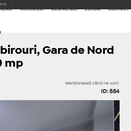
.ro
NZĂRI
ÎNCHIRIERI
DESPRE NOI
ECHIPA
CONTACT
U
 birouri, Gara de Nord
60 mp
Menționează când ne suni:
ID: 884