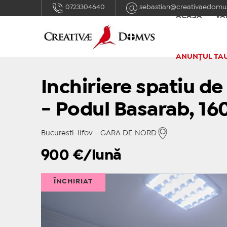
0723304640
sebastian@creativaedomus
ACASĂ
VÂ
ANUNȚUL TA
Inchiriere spatiu de
- Podul Basarab, 1
Bucuresti-Ilfov - GARA DE NORD
900
€/lună
ÎNCHIRIAT