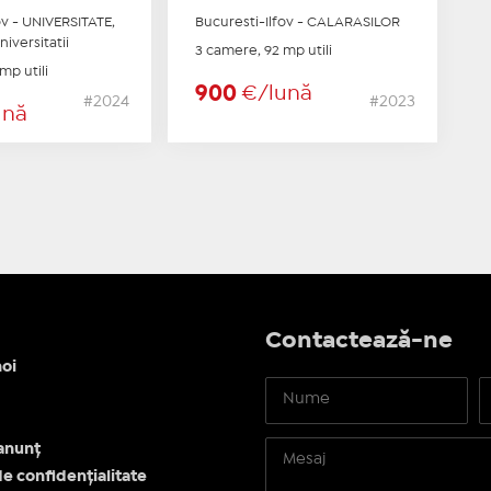
ov - UNIVERSITATE,
Bucuresti-Ilfov - CALARASILOR
niversitatii
3 camere, 92 mp utili
mp utili
900
€/lună
#2024
#2023
ună
Contactează-ne
oi
anunț
de confidențialitate