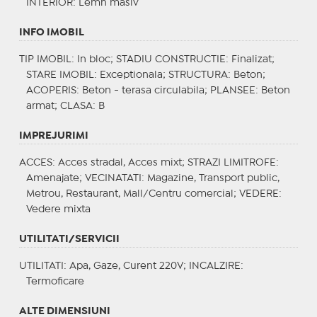
INTERIOR
: Lemn masiv
INFO IMOBIL
TIP IMOBIL
: In bloc;
STADIU CONSTRUCTIE
: Finalizat;
STARE IMOBIL
: Exceptionala;
STRUCTURA
: Beton;
ACOPERIS
: Beton - terasa circulabila;
PLANSEE
: Beton
armat;
CLASA
: B
IMPREJURIMI
ACCES
: Acces stradal, Acces mixt;
STRAZI LIMITROFE
:
Amenajate;
VECINATATI
: Magazine, Transport public,
Metrou, Restaurant, Mall/Centru comercial;
VEDERE
:
Vedere mixta
UTILITATI/SERVICII
UTILITATI
: Apa, Gaze, Curent 220V;
INCALZIRE
:
Termoficare
ALTE DIMENSIUNI