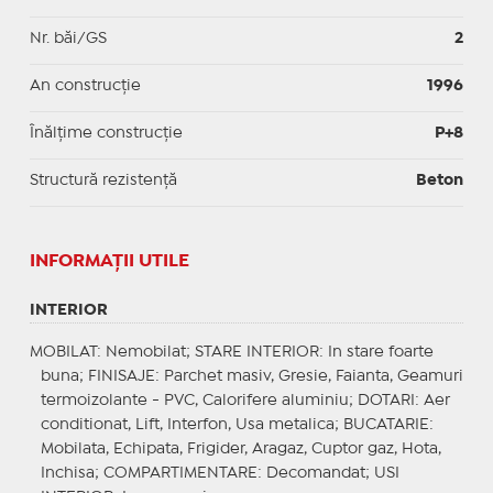
Nr. băi/GS
2
An construcție
1996
Înălțime construcție
P+8
Structură rezistență
Beton
INFORMAŢII UTILE
INTERIOR
MOBILAT
: Nemobilat;
STARE INTERIOR
: In stare foarte
buna;
FINISAJE
: Parchet masiv, Gresie, Faianta, Geamuri
termoizolante - PVC, Calorifere aluminiu;
DOTARI
: Aer
conditionat, Lift, Interfon, Usa metalica;
BUCATARIE
:
Mobilata, Echipata, Frigider, Aragaz, Cuptor gaz, Hota,
Inchisa;
COMPARTIMENTARE
: Decomandat;
USI