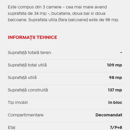
Este compus din 3 camere - cea mai mare avand
suprafata de 34 mp -, bucatarie, doua bai si doua
balcoane. Suprafata utila (fara balcoane) este de 98 mp.
INFORMAȚII TEHNICE
Suprafață totală teren
-
Suprafaţă total utilă
109 mp
Suprafaţă utilă
98 mp
Suprafaţă construită
137 mp
Tip imobil
In bloc
Compartimentare
Decomandat
Etaj
7/P+8