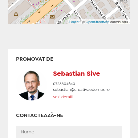
Leaflet
| ©
OpenStreetMap
contributors
PROMOVAT DE
Sebastian Sive
0723304640
sebastian@creativaedomus.ro
Vezi detalii
CONTACTEAZĂ-NE