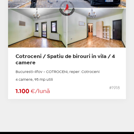
Cotroceni / Spatiu de birouri in vila / 4
camere
Bucuresti-Ilfov - COTROCENI, reper: Cotroceni
4 camere, 95 mp utili
#1918
1.100
€/lună