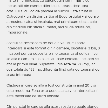
inalte si luminoase, cu parchet din lemn masiv cu
incrustatii din esente diferite, cu terasa deasupra
orasului si cu loc de parcare la subsol. Este situat in
Cotroceni - un distins cartier al Bucurestiului - si oera o
atmosfera calda si inspirata, mai primitoare decat cele
din cladirile din sticla si metal, reci si, de multe ori,
impersonale.
Spatiul se desfasoara pe doua niveluri, cu scara
interioara si este format din 4 camere, bucatarie, 3 bai, 3
incaperi pentru depozitare si o terasa. La al doilea nivel
se afla o camera si o baie, iar toate celelalte incaperi se
afla la primul nivel. Suprafata utila este de 160 mp, iar
cea totala de 183 mp, diferenta fiind data de terasa si de
scara interoara.
Cladirea in care se afla a fost construita in anul 2015 si
este moderna. Zona este populata cu vile interbelice si
este traversata de strazi linistite.
Din punctul in care se afla acest spatiu se poate ajunge