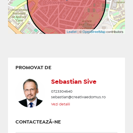
Leaflet
| ©
OpenStreetMap
contributors
PROMOVAT DE
Sebastian Sive
0723304640
sebastian@creativaedomus.ro
Vezi detalii
CONTACTEAZĂ-NE