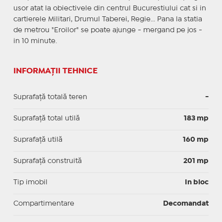
usor atat la obiectivele din centrul Bucurestiului cat si in
cartierele Militari, Drumul Taberei, Regie... Pana la statia
de metrou "Eroilor" se poate ajunge - mergand pe jos -
in 10 minute.
INFORMAȚII TEHNICE
Suprafață totală teren
-
Suprafaţă total utilă
183 mp
Suprafaţă utilă
160 mp
Suprafaţă construită
201 mp
Tip imobil
In bloc
Compartimentare
Decomandat