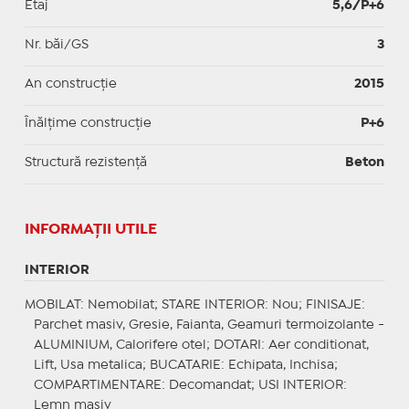
Etaj
5,6/P+6
Nr. băi/GS
3
An construcție
2015
Înălțime construcție
P+6
Structură rezistență
Beton
INFORMAŢII UTILE
INTERIOR
MOBILAT
: Nemobilat;
STARE INTERIOR
: Nou;
FINISAJE
:
Parchet masiv, Gresie, Faianta, Geamuri termoizolante -
ALUMINIUM, Calorifere otel;
DOTARI
: Aer conditionat,
Lift, Usa metalica;
BUCATARIE
: Echipata, Inchisa;
COMPARTIMENTARE
: Decomandat;
USI INTERIOR
:
Lemn masiv