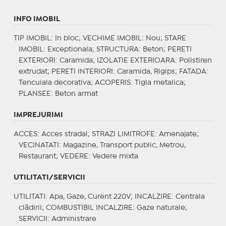
INFO IMOBIL
TIP IMOBIL
: In bloc;
VECHIME IMOBIL
: Nou;
STARE
IMOBIL
: Exceptionala;
STRUCTURA
: Beton;
PERETI
EXTERIORI
: Caramida;
IZOLATIE EXTERIOARA
: Polistiren
extrudat;
PERETI INTERIORI
: Caramida, Rigips;
FATADA
:
Tencuiala decorativa;
ACOPERIS
: Tigla metalica;
PLANSEE
: Beton armat
IMPREJURIMI
ACCES
: Acces stradal;
STRAZI LIMITROFE
: Amenajate;
VECINATATI
: Magazine, Transport public, Metrou,
Restaurant;
VEDERE
: Vedere mixta
UTILITATI/SERVICII
UTILITATI
: Apa, Gaze, Curent 220V;
INCALZIRE
: Centrala
clădirii;
COMBUSTIBIL INCALZIRE
: Gaze naturale;
SERVICII
: Administrare