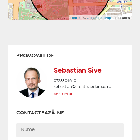
Leaflet
| ©
OpenStreetMap
contributors
PROMOVAT DE
Sebastian Sive
0723304640
sebastian@creativaedomus.ro
Vezi detalii
CONTACTEAZĂ-NE