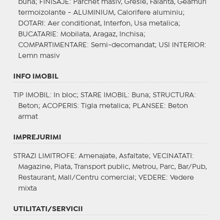
buna;
FINISAJE
: Parchet masiv, Gresie, Faianta, Geamuri
termoizolante - ALUMINIUM, Calorifere aluminiu;
DOTARI
: Aer conditionat, Interfon, Usa metalica;
BUCATARIE
: Mobilata, Aragaz, Inchisa;
COMPARTIMENTARE
: Semi-decomandat;
USI INTERIOR
:
Lemn masiv
INFO IMOBIL
TIP IMOBIL
: In bloc;
STARE IMOBIL
: Buna;
STRUCTURA
:
Beton;
ACOPERIS
: Tigla metalica;
PLANSEE
: Beton
armat
IMPREJURIMI
STRAZI LIMITROFE
: Amenajate, Asfaltate;
VECINATATI
:
Magazine, Piata, Transport public, Metrou, Parc, Bar/Pub,
Restaurant, Mall/Centru comercial;
VEDERE
: Vedere
mixta
UTILITATI/SERVICII