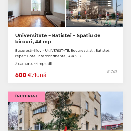
Universitate - Batistei - Spatiu de
birouri, 44 mp
Bucuresti-Ilfov - UNIVERSITATE, Bucuresti, str. Batiştei,
reper: Hotel Intercontinental, ARCUB
2 camere, 44 mp utili
#1743
600
€/lună
ÎNCHIRIAT