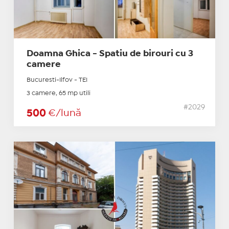
Doamna Ghica - Spatiu de birouri cu 3
camere
Bucuresti-Ilfov - TEI
3 camere, 65 mp utili
#2029
500
€/lună