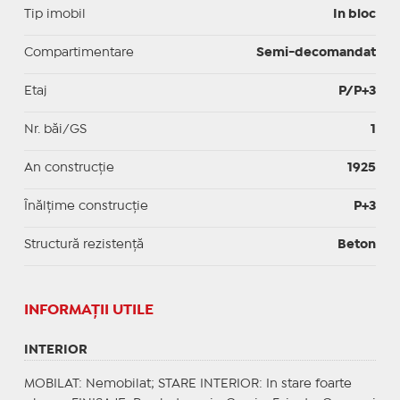
Tip imobil
In bloc
Compartimentare
Semi-decomandat
Etaj
P/P+3
Nr. băi/GS
1
An construcție
1925
Înălțime construcție
P+3
Structură rezistență
Beton
INFORMAŢII UTILE
INTERIOR
MOBILAT
: Nemobilat;
STARE INTERIOR
: In stare foarte