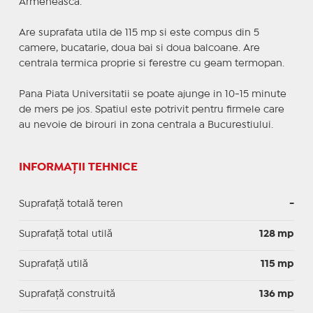
Armeneasca.
Are suprafata utila de 115 mp si este compus din 5
camere, bucatarie, doua bai si doua balcoane. Are
centrala termica proprie si ferestre cu geam termopan.
Pana Piata Universitatii se poate ajunge in 10-15 minute
de mers pe jos. Spatiul este potrivit pentru firmele care
au nevoie de birouri in zona centrala a Bucurestiului.
INFORMAȚII TEHNICE
Suprafață totală teren
-
Suprafaţă total utilă
128 mp
Suprafaţă utilă
115 mp
Suprafaţă construită
136 mp