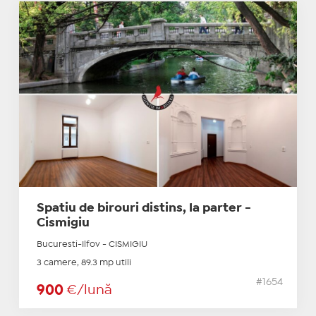
Spatiu de birouri distins, la parter -
Cismigiu
Bucuresti-Ilfov - CISMIGIU
3 camere, 89.3 mp utili
#1654
900
€/lună