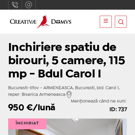
Inchiriere spatiu de
birouri, 5 camere, 115
mp - Bdul Carol I
Bucuresti-Ilfov - ARMENEASCA, Bucuresti, bld. Carol I,
reper: Biserica Armeneasca
Menționează când ne suni:
950
€/lună
ID: 737
ÎNCHIRIAT