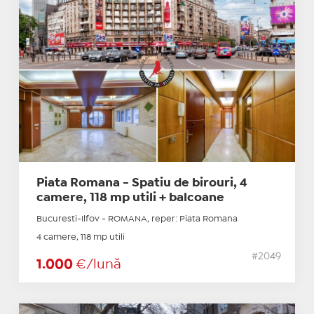
Piata Romana - Spatiu de birouri, 4
camere, 118 mp utili + balcoane
Bucuresti-Ilfov - ROMANA, reper: Piata Romana
4 camere, 118 mp utili
#2049
1.000
€/lună