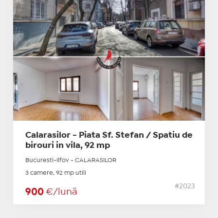
Calarasilor - Piata Sf. Stefan / Spatiu de
birouri in vila, 92 mp
Bucuresti-Ilfov - CALARASILOR
3 camere, 92 mp utili
#2023
900
€/lună