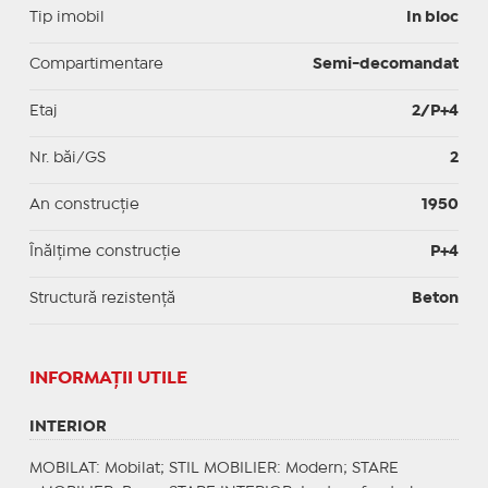
Tip imobil
In bloc
Compartimentare
Semi-decomandat
Etaj
2/P+4
Nr. băi/GS
2
An construcție
1950
Înălțime construcție
P+4
Structură rezistență
Beton
INFORMAŢII UTILE
INTERIOR
MOBILAT
: Mobilat;
STIL MOBILIER
: Modern;
STARE