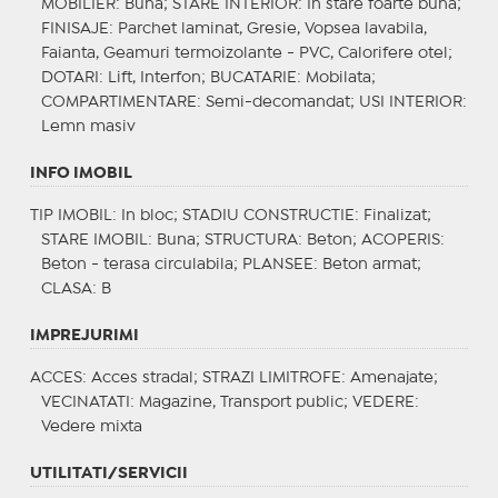
MOBILIER
: Buna;
STARE INTERIOR
: In stare foarte buna;
FINISAJE
: Parchet laminat, Gresie, Vopsea lavabila,
Faianta, Geamuri termoizolante - PVC, Calorifere otel;
DOTARI
: Lift, Interfon;
BUCATARIE
: Mobilata;
COMPARTIMENTARE
: Semi-decomandat;
USI INTERIOR
:
Lemn masiv
INFO IMOBIL
TIP IMOBIL
: In bloc;
STADIU CONSTRUCTIE
: Finalizat;
STARE IMOBIL
: Buna;
STRUCTURA
: Beton;
ACOPERIS
:
Beton - terasa circulabila;
PLANSEE
: Beton armat;
CLASA
: B
IMPREJURIMI
ACCES
: Acces stradal;
STRAZI LIMITROFE
: Amenajate;
VECINATATI
: Magazine, Transport public;
VEDERE
:
Vedere mixta
UTILITATI/SERVICII