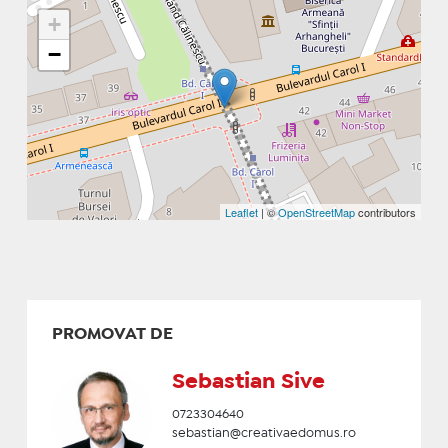
+
−
Leaflet
| ©
OpenStreetMap
contributors
PROMOVAT DE
Sebastian Sive
0723304640
sebastian@creativaedomus.ro