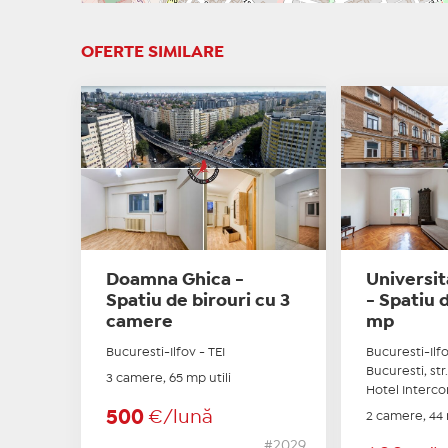
OFERTE SIMILARE
Doamna Ghica -
Universit
Spatiu de birouri cu 3
- Spatiu 
camere
mp
Bucuresti-Ilfov - TEI
Bucuresti-Ilf
Bucuresti, str.
3 camere, 65 mp utili
Hotel Interc
500
€/lună
2 camere, 44 
#2029