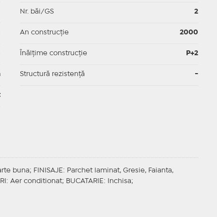
p
Nr. băi/GS
2
p
An construcție
2000
p
Înălțime construcție
P+2
a
Structură rezistență
-
t
oarte buna;
FINISAJE
: Parchet laminat, Gresie, Faianta,
RI
: Aer conditionat;
BUCATARIE
: Inchisa;