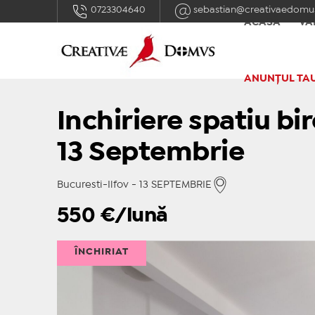
0723304640
sebastian@creativaedomus
ACASĂ
VÂ
ANUNȚUL TA
Inchiriere spatiu bir
13 Septembrie
Bucuresti-Ilfov - 13 SEPTEMBRIE
550
€/lună
ÎNCHIRIAT