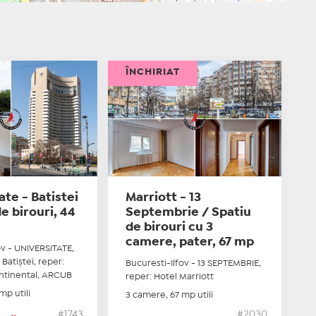
ÎNCHIRIAT
ate - Batistei
Marriott - 13
de birouri, 44
Septembrie / Spatiu
de birouri cu 3
camere, pater, 67 mp
ov - UNIVERSITATE,
 Batiştei, reper:
Bucuresti-Ilfov - 13 SEPTEMBRIE,
ontinental, ARCUB
reper: Hotel Marriott
mp utili
3 camere, 67 mp utili
#1743
#2030