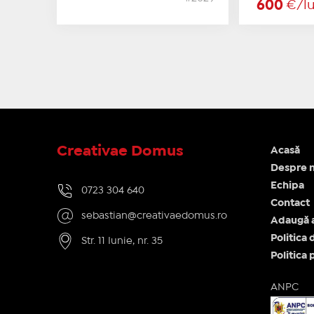
600
€/l
Creativae Domus
Acasă
Despre n
Echipa
0723 304 640
Contact
sebastian@creativaedomus.ro
Adaugă 
Politica 
Str. 11 Iunie, nr. 35
Politica 
ANPC