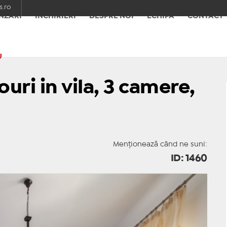
.ro
NZĂRI
ÎNCHIRIERI
DESPRE NOI
ECHIPA
CONTACT
U
ouri in vila, 3 camere,
Menționează când ne suni:
ID: 1460