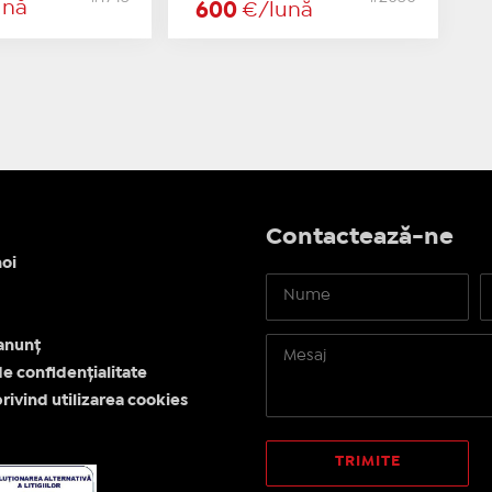
ună
600
€/lună
Contactează-ne
oi
anunț
de confidențialitate
privind utilizarea cookies