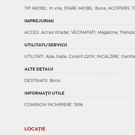
TIP IMOBIL
: In vila;
STARE IMOBIL
: Buna;
ACOPERIS
: 
IMPREJURIMI
ACCES
: Acces stradal;
VECINATATI
: Magazine, Transp
UTILITATI/SERVICII
UTILITATI
: Apa, Gaze, Curent 220V;
INCALZIRE
: Centra
ALTE DETALII
DESTINATII
: Birou
INFORMAŢII UTILE
COMISION INCHIRIERE: 50%
LOCAȚIE