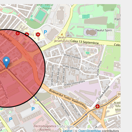
Leaflet
| ©
OpenStreetMap
contributors