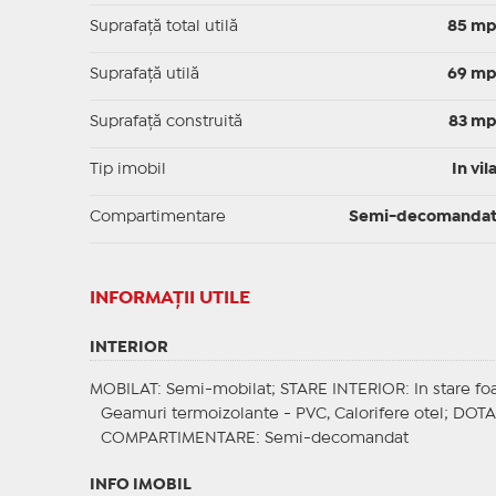
Suprafaţă total utilă
85 m
Suprafaţă utilă
69 m
Suprafaţă construită
83 m
Tip imobil
In vil
Compartimentare
Semi-decomanda
INFORMAŢII UTILE
INTERIOR
MOBILAT
: Semi-mobilat;
STARE INTERIOR
: In stare f
Geamuri termoizolante - PVC, Calorifere otel;
DOTA
COMPARTIMENTARE
: Semi-decomandat
INFO IMOBIL