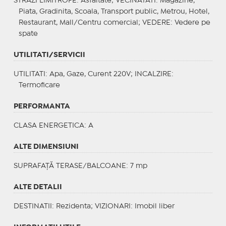
STRAZI LIMITROFE
: Asfaltate;
VECINATATI
: Magazine,
Piata, Gradinita, Scoala, Transport public, Metrou, Hotel,
Restaurant, Mall/Centru comercial;
VEDERE
: Vedere pe
spate
UTILITATI/SERVICII
UTILITATI
: Apa, Gaze, Curent 220V;
INCALZIRE
:
Termoficare
PERFORMANTA
CLASA ENERGETICA
: A
ALTE DIMENSIUNI
SUPRAFAȚĂ TERASE/BALCOANE: 7 mp
ALTE DETALII
DESTINATII
: Rezidenta;
VIZIONARI
: Imobil liber