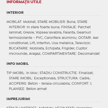
INFORMAŢII UTILE
INTERIOR
MOBILAT
: Mobilat;
STARE MOBILIER
: Buna;
STARE
INTERIOR
: In stare foarte buna;
FINISAJE
: Parchet
laminat, Gresie, Vopsea lavabila, Faianta, Geamuri
termoizolante - PVC, Calorifere aluminiu;
DOTARI
: Aer
conditionat, Lift, Interfon, Usa metalica, Televizor;
BUCATARIE
: Mobilata, Echipata, Frigider, Cuptor
microunde, Aragaz;
COMPARTIMENTARE
: Decomandat
INFO IMOBIL
TIP IMOBIL
: In bloc;
STADIU CONSTRUCTIE
: Finalizat;
STARE IMOBIL
: Exceptionala;
STRUCTURA
: Cadre;
ACOPERIS
: Beton - terasa circulabila;
CONFORT
: I;
PLANSEE
: Beton armat
IMPREJURIMI