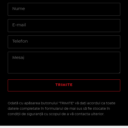
Odată cu apăsarea butonului "TRIMITE" vă daţi acordul ca toate
datele completate în formularul de mai sus să fie stocate în
condiţii de siguranţă cu scopul de a vă contacta ulterior.