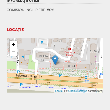
INFORMAŢII UTILE
COMISION INCHIRIERE: 50%
LOCAȚIE
+
−
Leaflet
| ©
OpenStreetMap
contributors