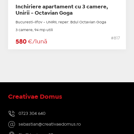
Inchiriere apartament cu 3 camere,
Unirii - Octavian Goga
Bucuresti-Ilfov - UNIRII, reper: Bdul Octavian Goga
3 camere, 94 mp utili
#817
580
€/lună
Creativae Domus
0723 304 640
sebastian@creativaedomus.ro