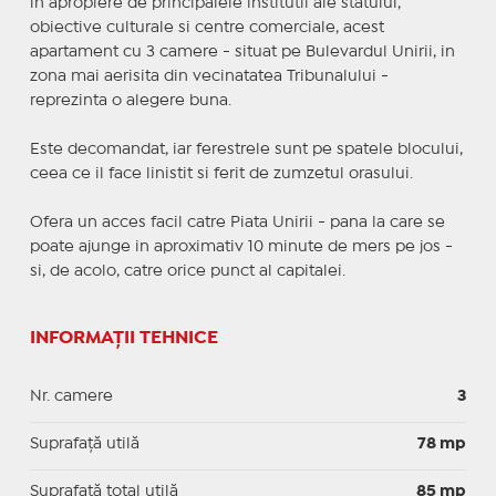
in apropiere de principalele institutii ale statului,
obiective culturale si centre comerciale, acest
apartament cu 3 camere - situat pe Bulevardul Unirii, in
zona mai aerisita din vecinatatea Tribunalului -
reprezinta o alegere buna.
Este decomandat, iar ferestrele sunt pe spatele blocului,
ceea ce il face linistit si ferit de zumzetul orasului.
Ofera un acces facil catre Piata Unirii - pana la care se
poate ajunge in aproximativ 10 minute de mers pe jos -
si, de acolo, catre orice punct al capitalei.
INFORMAȚII TEHNICE
Nr. camere
3
Suprafaţă utilă
78 mp
Suprafaţă total utilă
85 mp