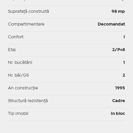
Suprafaţă construită
98 mp
Compartimentare
Decomandat
Confort
I
Etaj
2/P+8
Nr. bucătării
1
Nr. băi/GS
2
An construcție
1995
Structură rezistență
Cadre
Tip imobil
In bloc