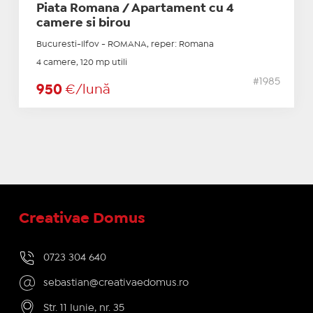
Piata Romana / Apartament cu 4
camere si birou
Bucuresti-Ilfov - ROMANA, reper: Romana
4 camere, 120 mp utili
#1985
950
€/lună
Creativae Domus
0723 304 640
sebastian@creativaedomus.ro
Str. 11 Iunie, nr. 35