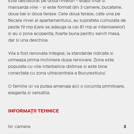
Este desfasurat pe doua niveluri - etajul intai si
mansarda vilei - si este format din 3 camere, bucatarie,
doua bai si doua terase. Cele doua terase, cate una pe
fiecare nivel al apartamentului, au suprafata cumulata de
peste 19 mp (care se adauga la cei 81 mp ai interioarelor)
si au o zona acoperita, foarte buna pentru servit masa,
dar si una deschisa.
Vila a fost renovata integral, la standarde ridicate si
urmeaza prima inchiriere dupa renovare. Zona este
populata cu vile interbelice distinse si este bine
conectata cu zona ultracentrala a Bucurestiului.
O familie isi va putea amenaja aici o locuinta primitoare,
eleganta si versatila.
INFORMAȚII TEHNICE
Nr. camere
3