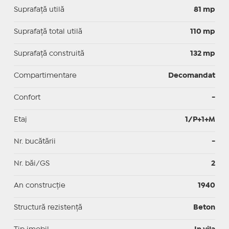
Suprafaţă utilă
81 mp
Suprafaţă total utilă
110 mp
Suprafaţă construită
132 mp
Compartimentare
Decomandat
Confort
-
Etaj
1/P+1+M
Nr. bucătării
-
Nr. băi/GS
2
An construcție
1940
Structură rezistență
Beton