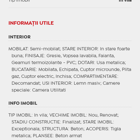
Tip imobil
In vila
INFORMAŢII UTILE
INTERIOR
MOBILAT
: Semi-mobilat;
STARE INTERIOR
: In stare foarte
buna;
FINISAJE
: Gresie, Vopsea lavabila, Faianta,
Geamuri termoizolante - PVC;
DOTARI
: Usa metalica;
BUCATARIE
: Mobilata, Echipata, Cuptor microunde, Plita
gaz, Cuptor electric, Inchisa;
COMPARTIMENTARE
:
Decomandat;
USI INTERIOR
: Lemn masiv;
Camere
speciale
: Camera Utilitati
INFO IMOBIL
TIP IMOBIL
: In vila;
VECHIME IMOBIL
: Nou, Renovat;
STADIU CONSTRUCTIE
: Finalizat;
STARE IMOBIL
:
Exceptionala;
STRUCTURA
: Beton;
ACOPERIS
: Tigla
metalica;
PLANSEE
: Beton armat