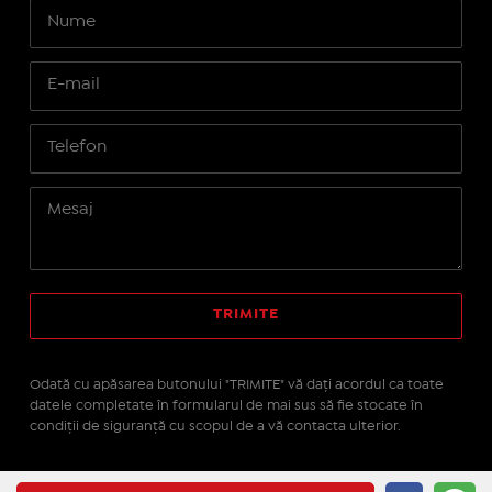
Odată cu apăsarea butonului "TRIMITE" vă daţi acordul ca toate
datele completate în formularul de mai sus să fie stocate în
condiţii de siguranţă cu scopul de a vă contacta ulterior.
Site realizat pe platforma
IMOPEDIA.ro - Anunțuri