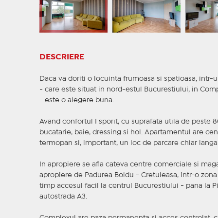
DESCRIERE
Daca va doriti o locuinta frumoasa si spatioasa, intr-u
- care este situat in nord-estul Bucurestiului, in Com
- este o alegere buna.
Avand confortul I sporit, cu suprafata utila de pest
bucatarie, baie, dressing si hol. Apartamentul are cen
termopan si, important, un loc de parcare chiar langa i
In apropiere se afla cateva centre comerciale si magaz
apropiere de Padurea Boldu - Cretuleasa, intr-o zona 
timp accesul facil la centrul Bucurestiului - pana la Pia
autostrada A3.