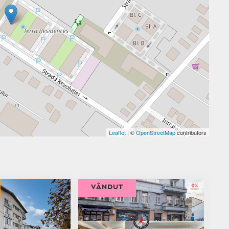
Leaflet
| ©
OpenStreetMap
contributors
VÂNDUT