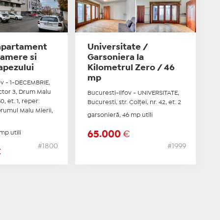
apartament
Universitate /
camere si
Garsoniera la
rapezului
Kilometrul Zero / 46
mp
ov - 1-DECEMBRIE,
ctor 3, Drum Malu
Bucuresti-Ilfov - UNIVERSITATE,
0, et. 1, reper:
Bucuresti, str. Colţei, nr. 42, et. 2
Drumul Malu Mierii,
garsonieră, 46 mp utili
mp utili
65.000
€
#1800
#1999
€