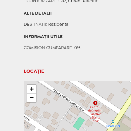
CONTORIZARE
: Gaz, Curent electric
ALTE DETALII
DESTINATII
: Rezidenta
INFORMAŢII UTILE
COMISION CUMPARARE: 0%
LOCAȚIE
+
−