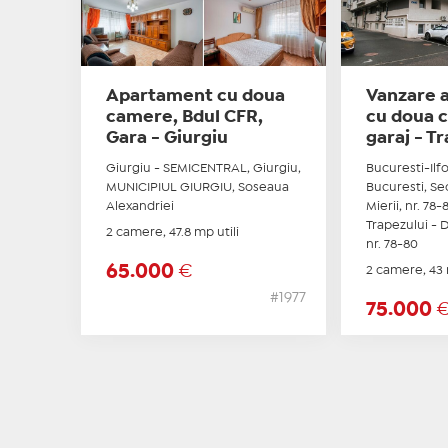
Apartament cu doua
Vanzare 
camere, Bdul CFR,
cu doua 
Gara - Giurgiu
garaj - T
Giurgiu - SEMICENTRAL, Giurgiu,
Bucuresti-Ilf
MUNICIPIUL GIURGIU, Soseaua
Bucuresti, Se
Alexandriei
Mierii, nr. 78-8
Trapezului - 
2 camere, 47.8 mp utili
nr. 78-80
65.000
€
2 camere, 43 
#1977
75.000