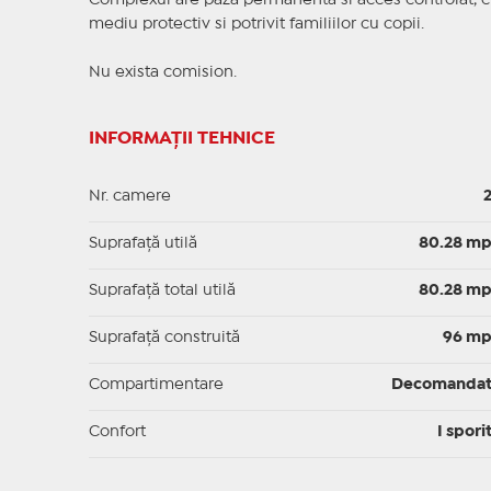
Complexul are paza permanenta si acces controlat, curt
mediu protectiv si potrivit familiilor cu copii.
Nu exista comision.
INFORMAȚII TEHNICE
Nr. camere
Suprafaţă utilă
80.28 m
Suprafaţă total utilă
80.28 m
Suprafaţă construită
96 m
Compartimentare
Decomanda
Confort
I spori