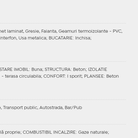
het laminat, Gresie, Faianta, Geamuri termoizolante - PVC,
, Interfon, Usa metalica;
BUCATARIE
: Inchisa;
STARE IMOBIL
: Buna;
STRUCTURA
: Beton;
IZOLATIE
 - terasa circulabila;
CONFORT
: I sporit;
PLANSEE
: Beton
, Transport public, Autostrada, Bar/Pub
lă proprie;
COMBUSTIBIL INCALZIRE
: Gaze naturale;