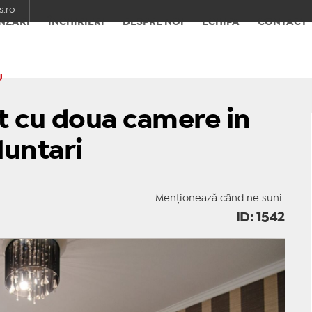
.ro
NZĂRI
ÎNCHIRIERI
DESPRE NOI
ECHIPA
CONTACT
U
 cu doua camere in
luntari
Menționează când ne suni:
ID: 1542