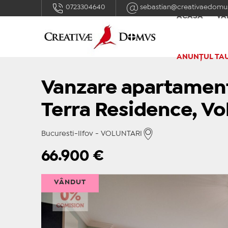
0723304640
sebastian@creativaedomus
ACASĂ
VÂ
ANUNȚUL TA
Vanzare apartament
Terra Residence, Vo
Bucuresti-Ilfov - VOLUNTARI
66.900
€
VÂNDUT