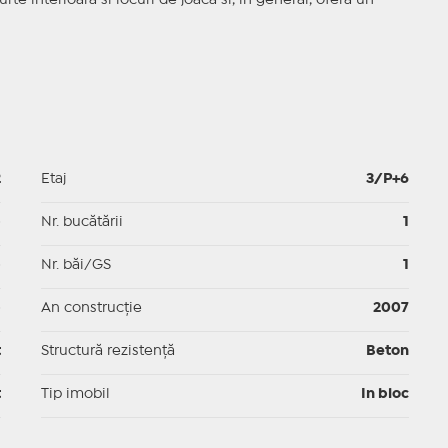
e interioara si locuri de joaca si, in general, ofera un
2
Etaj
3/P+6
p
Nr. bucătării
1
p
Nr. băi/GS
1
p
An construcție
2007
t
Structură rezistență
Beton
t
Tip imobil
In bloc