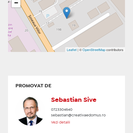
−
Leaflet
| ©
OpenStreetMap
contributors
PROMOVAT DE
Sebastian Sive
0723304640
sebastian@creativaedomus.ro
Vezi detalii