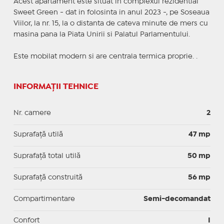
Acest apartament este situat in complexul rezidential
Sweet Green - dat in folosinta in anul 2023 -, pe Soseaua
Viilor, la nr. 15, la o distanta de cateva minute de mers cu
masina pana la Piata Unirii si Palatul Parlamentului.
Este mobilat modern si are centrala termica proprie. .
INFORMAȚII TEHNICE
Nr. camere
2
Suprafaţă utilă
47 mp
Suprafaţă total utilă
50 mp
Suprafaţă construită
56 mp
Compartimentare
Semi-decomandat
Confort
I