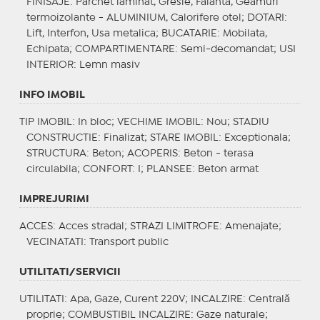
FINISAJE
: Parchet laminat, Gresie, Faianta, Geamuri
termoizolante - ALUMINIUM, Calorifere otel;
DOTARI
:
Lift, Interfon, Usa metalica;
BUCATARIE
: Mobilata,
Echipata;
COMPARTIMENTARE
: Semi-decomandat;
USI
INTERIOR
: Lemn masiv
INFO IMOBIL
TIP IMOBIL
: In bloc;
VECHIME IMOBIL
: Nou;
STADIU
CONSTRUCTIE
: Finalizat;
STARE IMOBIL
: Exceptionala;
STRUCTURA
: Beton;
ACOPERIS
: Beton - terasa
circulabila;
CONFORT
: I;
PLANSEE
: Beton armat
IMPREJURIMI
ACCES
: Acces stradal;
STRAZI LIMITROFE
: Amenajate;
VECINATATI
: Transport public
UTILITATI/SERVICII
UTILITATI
: Apa, Gaze, Curent 220V;
INCALZIRE
: Centrală
proprie;
COMBUSTIBIL INCALZIRE
: Gaze naturale;