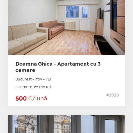
Doamna Ghica - Apartament cu 3
camere
Bucuresti-Ilfov - TEI
3 camere, 65 mp utili
#2028
500
€/lună