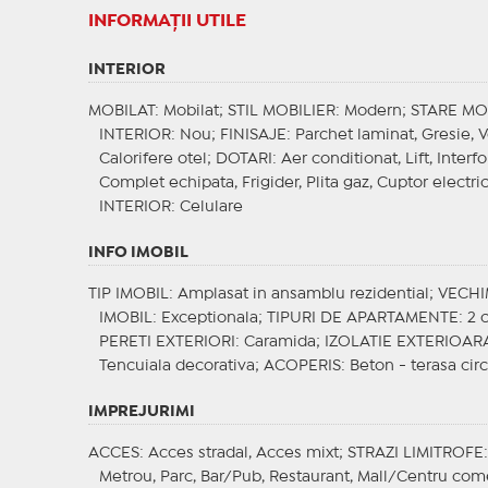
INFORMAŢII UTILE
INTERIOR
MOBILAT
: Mobilat;
STIL MOBILIER
: Modern;
STARE MO
INTERIOR
: Nou;
FINISAJE
: Parchet laminat, Gresie, 
Calorifere otel;
DOTARI
: Aer conditionat, Lift, Inter
Complet echipata, Frigider, Plita gaz, Cuptor electric
INTERIOR
: Celulare
INFO IMOBIL
TIP IMOBIL
: Amplasat in ansamblu rezidential;
VECHI
IMOBIL
: Exceptionala;
TIPURI DE APARTAMENTE
: 2
PERETI EXTERIORI
: Caramida;
IZOLATIE EXTERIOAR
Tencuiala decorativa;
ACOPERIS
: Beton - terasa cir
IMPREJURIMI
ACCES
: Acces stradal, Acces mixt;
STRAZI LIMITROFE
Metrou, Parc, Bar/Pub, Restaurant, Mall/Centru com