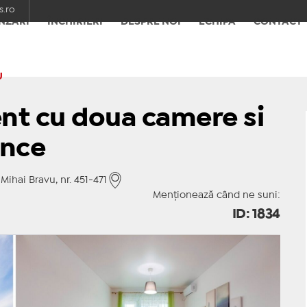
.ro
NZĂRI
ÎNCHIRIERI
DESPRE NOI
ECHIPA
CONTACT
U
nt cu doua camere si
ence
Mihai Bravu, nr. 451-471
Menționează când ne suni:
ID: 1834