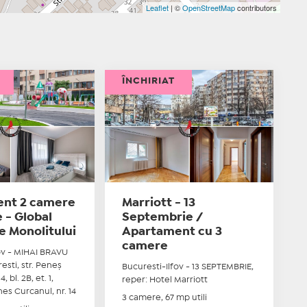
Leaflet
| ©
OpenStreetMap
contributors
ÎNCHIRIAT
nt 2 camere
Marriott - 13
e - Global
Septembrie /
e Monolitului
Apartament cu 3
camere
ov - MIHAI BRAVU
esti, str. Peneş
Bucuresti-Ilfov - 13 SEPTEMBRIE,
, bl. 2B, et. 1,
reper: Hotel Marriott
nes Curcanul, nr. 14
3 camere, 67 mp utili