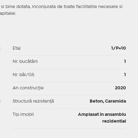
a si bine dotata, inconjurata de toate facilitatile necesare si
apitalei.
2
Etaj
1/P+10
p
Nr. bucătării
1
p
Nr. băi/GS
1
p
An construcție
2020
t
Structură rezistență
Beton, Caramida
I
Tip imobil
Amplasat in ansamblu
rezidential