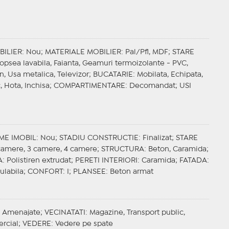
BILIER
: Nou;
MATERIALE MOBILIER
: Pal/Pfl, MDF;
STARE
Vopsea lavabila, Faianta, Geamuri termoizolante - PVC,
fon, Usa metalica, Televizor;
BUCATARIE
: Mobilata, Echipata,
, Hota, Inchisa;
COMPARTIMENTARE
: Decomandat;
USI
ME IMOBIL
: Nou;
STADIU CONSTRUCTIE
: Finalizat;
STARE
 camere, 3 camere, 4 camere;
STRUCTURA
: Beton, Caramida;
A
: Polistiren extrudat;
PERETI INTERIORI
: Caramida;
FATADA
:
culabila;
CONFORT
: I;
PLANSEE
: Beton armat
: Amenajate;
VECINATATI
: Magazine, Transport public,
ercial;
VEDERE
: Vedere pe spate