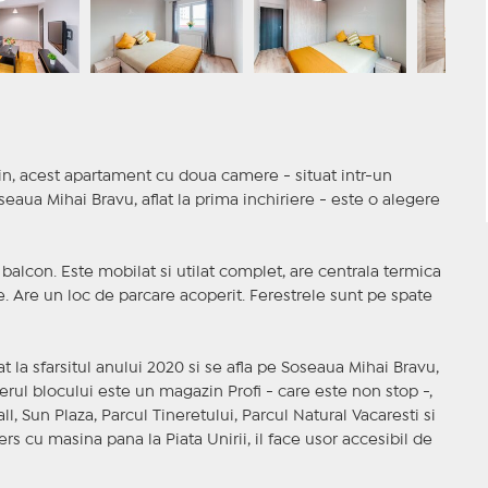
in, acest apartament cu doua camere - situat intr-un
aua Mihai Bravu, aflat la prima inchiriere - este o alegere
balcon. Este mobilat si utilat complet, are centrala termica
ie. Are un loc de parcare acoperit. Ferestrele sunt pe spate
t la sfarsitul anului 2020 si se afla pe Soseaua Mihai Bravu,
erul blocului este un magazin Profi - care este non stop -,
l, Sun Plaza, Parcul Tineretului, Parcul Natural Vacaresti si
rs cu masina pana la Piata Unirii, il face usor accesibil de