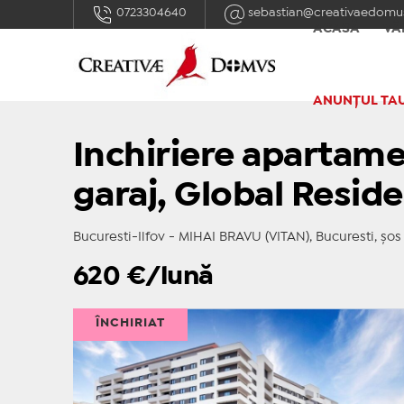
0723304640
sebastian@creativaedomus
ACASĂ
VÂ
ANUNȚUL TA
Inchiriere apartame
garaj, Global Resid
Bucuresti-Ilfov - MIHAI BRAVU (VITAN), Bucuresti, șos 
620
€/lună
ÎNCHIRIAT