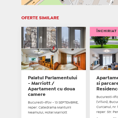
OFERTE SIMILARE
ÎNCHIRIAT
Palatul Parlamentului
Apartame
- Marriott /
si parcar
Apartament cu doua
Residenc
camere
Bucuresti-Ilf
(VITAN), Bucur
Bucuresti-Ilfov - 13 SEPTEMBRIE,
Curcanul, nr. 14
reper: Catedrama Mantuirii
reper: Str. Pe
Neamului, Hotel Marriott