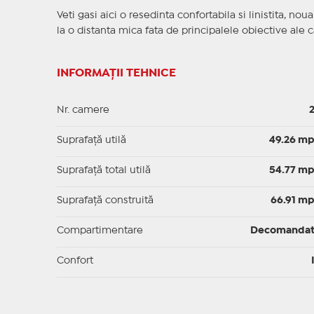
Veti gasi aici o resedinta confortabila si linistita, nou
la o distanta mica fata de principalele obiective ale c
INFORMAȚII TEHNICE
Nr. camere
Suprafaţă utilă
49.26 m
Suprafaţă total utilă
54.77 m
Suprafaţă construită
66.91 m
Compartimentare
Decomanda
Confort